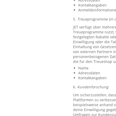
Adressdaten
Kontaktangaben
Anmeldeinformationen 
5.
Treueprogramme (in 
JET verfügt über mehrer
Treueprogramme nutzt, 
festgelegten Rabatte od
Einwilligung oder die Ta
Einhaltung von Gesetzen
von externen Partnern i
personenbezogenen Date
die für den Treueshop u
Name
Adressdaten
Kontaktangaben
6.
Kundenforschung
Um sicherzustellen, das
Plattformen zu verbesse
beispielsweise anhand v
deine Einwilligung gegeb
Umfragen zur Kundenzufr