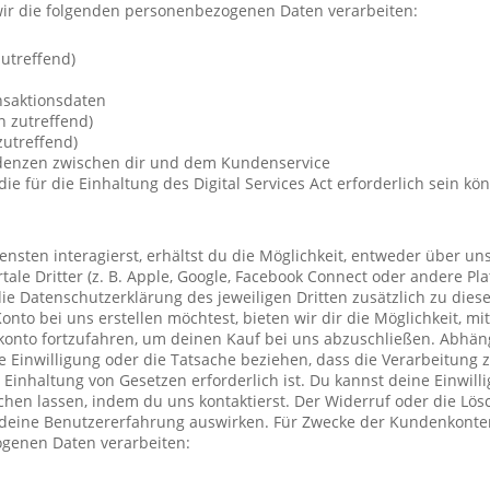
ir die folgenden personenbezogenen Daten verarbeiten:
utreffend)
nsaktionsdaten
n zutreffend)
utreffend)
ndenzen zwischen dir und dem Kundenservice
die für die Einhaltung des Digital Services Act erforderlich sein kö
nsten interagierst, erhältst du die Möglichkeit, entweder über un
ale Dritter (z. B. Apple, Google, Facebook Connect oder andere Pla
die Datenschutzerklärung des jeweiligen Dritten zusätzlich zu diese
Konto bei uns erstellen möchtest, bieten wir dir die Möglichkeit, mi
konto fortzufahren, um deinen Kauf bei uns abzuschließen. Abhä
 Einwilligung oder die Tatsache beziehen, dass die Verarbeitung z
r Einhaltung von Gesetzen erforderlich ist. Du kannst deine Einwil
chen lassen, indem du uns kontaktierst. Der Widerruf oder die Lö
 deine Benutzererfahrung auswirken. Für Zwecke der Kundenkonte
genen Daten verarbeiten: