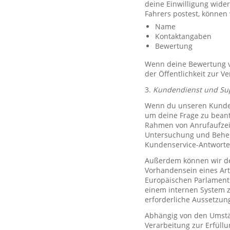
deine Einwilligung wide
Fahrers postest, können
Name
Kontaktangaben
Bewertung
Wenn deine Bewertung ve
der Öffentlichkeit zur V
3.
Kundendienst und Su
Wenn du unseren Kundend
um deine Frage zu bean
Rahmen von Anrufaufzeic
Untersuchung und Behe
Kundenservice-Antworte
Außerdem können wir de
Vorhandensein eines Art
Europäischen Parlaments 
einem internen System 
erforderliche Aussetzu
Abhängig von den Umstän
Verarbeitung zur Erfüllu