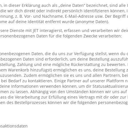
in dieser Erklärung auch als „deine Daten“ bezeichnet, sind alle
die wir dich direkt oder indirekt persönlich identifizieren können
nung, z. B. Vor- und Nachname, E-Mail-Adresse usw. Der Begriff u
me auf deine Identität entfernt wurde (anonyme Daten).
re Dienste mit JET interagierst, erfassen und verarbeiten wir d
ersonenbezogenen Daten für die folgenden Zwecke verarbeiten:
sonenbezogenen Daten, die du uns zur Verfügung stellst, wenn du 
nbezogenen Daten sind erforderlich, um deine Bestellung auszufüh
stellung, Zahlung und eine mögliche Rückerstattung zu bewerten. 
einem Warenkorb hinzufügst) ermöglichen es uns, deine Bestellung 
uzusenden. Zudem ermöglichen sie es uns und allen Partnern, be
h bei Bedarf zu kontaktieren. Einige Partner auf unserer Plattform
deine Informationen verwenden können, um dir Statusaktualisieru
mmen zu lassen. Abhängig von den Umständen können wir uns auf 
ass die Verarbeitung zur Erfüllung eines Vertrags mit dir oder zu
hmen des Bestellprozesses können wir die folgenden personenbezo
nsaktionsdaten