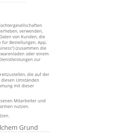
Tochtergesellschaften
 erheben, verwenden,
 Daten von Kunden, die
 für Bestellungen, App,
usiness“) (zusammen die
htwarenladen oder einem
Dienstleistungen zur
itzustellen, die auf der
er diesen Umständen
immung mit dieser
esenen Mitarbeiter und
tformen nutzen.
tzen.
elchem Grund