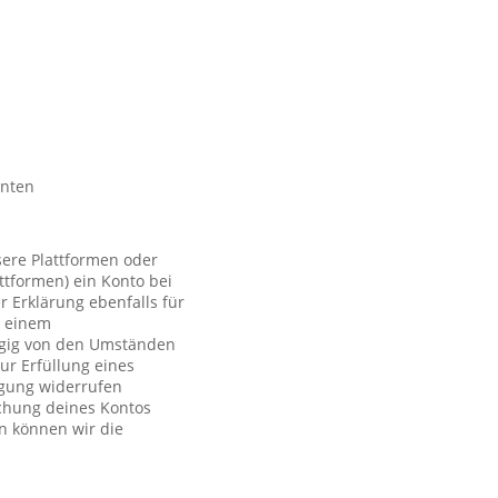
nnten
sere Plattformen oder
ttformen) ein Konto bei
r Erklärung ebenfalls für
t einem
ngig von den Umständen
ur Erfüllung eines
ligung widerrufen
schung deines Kontos
n können wir die