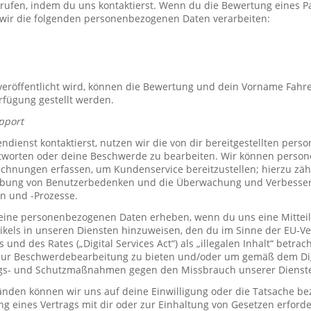
rrufen, indem du uns kontaktierst. Wenn du die Bewertung eines P
 wir die folgenden personenbezogenen Daten verarbeiten:
röffentlicht wird, können die Bewertung und dein Vorname Fahre
erfügung gestellt werden.
pport
ienst kontaktierst, nutzen wir die von dir bereitgestellten per
tworten oder deine Beschwerde zu bearbeiten. Wir können perso
hnungen erfassen, um Kundenservice bereitzustellen; hierzu zähl
bung von Benutzerbedenken und die Überwachung und Verbesse
n und -Prozesse.
ine personenbezogenen Daten erheben, wenn du uns eine Mitteil
ikels in unseren Diensten hinzuweisen, den du im Sinne der EU-
und des Rates („Digital Services Act“) als „illegalen Inhalt“ betrac
zur Beschwerdebearbeitung zu bieten und/oder um gemäß dem Digi
ngs- und Schutzmaßnahmen gegen den Missbrauch unserer Dienste 
den können wir uns auf deine Einwilligung oder die Tatsache bez
ng eines Vertrags mit dir oder zur Einhaltung von Gesetzen erforde