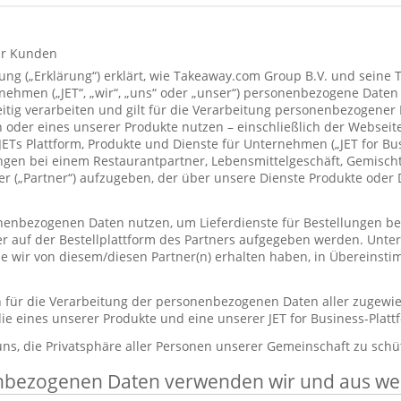
ür Kunden
ung („Erklärung“) erklärt, wie Takeaway.com Group B.V. und seine 
hmen („JET“, „wir“, „uns“ oder „unser“) personenbezogene Daten
itig verarbeiten und gilt für die Verarbeitung personenbezogener
 oder eines unserer Produkte nutzen – einschließlich der Webseite
 JETs Plattform, Produkte und Dienste für Unternehmen („JET for B
ungen bei einem Restaurantpartner, Lebensmittelgeschäft, Gemisc
r („Partner“) aufzugeben, der über unsere Dienste Produkte oder 
enbezogenen Daten nutzen, um Lieferdienste für Bestellungen bere
er auf der Bestellplattform des Partners aufgegeben werden. Unt
die wir von diesem/diesen Partner(n) erhalten haben, in Übereinst
ch für die Verarbeitung der personenbezogenen Daten aller zugewi
ie eines unserer Produkte und eine unserer JET for Business-Plat
 uns, die Privatsphäre aller Personen unserer Gemeinschaft zu schü
nbezogenen Daten verwenden wir und aus w