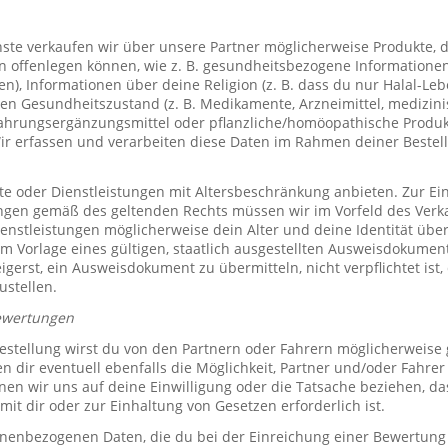
te verkaufen wir über unsere Partner möglicherweise Produkte, d
offenlegen können, wie z. B. gesundheitsbezogene Informationen 
, Informationen über deine Religion (z. B. dass du nur Halal-Leben
en Gesundheitszustand (z. B. Medikamente, Arzneimittel, medizini
ahrungsergänzungsmittel oder pflanzliche/homöopathische Produk
Wir erfassen und verarbeiten diese Daten im Rahmen deiner Bestel
e oder Dienstleistungen mit Altersbeschränkung anbieten. Zur Ei
ungen gemäß des geltenden Rechts müssen wir im Vorfeld des Verk
ienstleistungen möglicherweise dein Alter und deine Identität übe
 Vorlage eines gültigen, staatlich ausgestellten Ausweisdokuments
eigerst, ein Ausweisdokument zu übermitteln, nicht verpflichtet ist,
ustellen.
ewertungen
stellung wirst du von den Partnern oder Fahrern möglicherweise
n dir eventuell ebenfalls die Möglichkeit, Partner und/oder Fahre
n wir uns auf deine Einwilligung oder die Tatsache beziehen, das
mit dir oder zur Einhaltung von Gesetzen erforderlich ist.
sonenbezogenen Daten, die du bei der Einreichung einer Bewertung