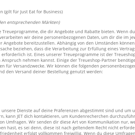
(gilt für Just Eat for Business)
den entsprechenden Märkten)
e Treueprogramme, die dir Angebote und Rabatte bieten. Wenn du
verarbeiten wir deine personenbezogenen Daten, um dir die im j
er Angebote bereitzustellen. Abhängig von den Umständen können 
tsache beziehen, dass die Verarbeitung zur Erfüllung eines Vertrag
 erforderlich ist. Eines unserer Treueprogramme ist der Treuesho
n Anspruch nehmen kannst. Einige der Treueshop-Partner benötig
n für Versandzwecke. Wir können die folgenden personenbezogen
nd den Versand deiner Bestellung genutzt werden:
s unsere Dienste auf deine Präferenzen abgestimmt sind und um 
rn, kann JET dich kontaktieren, um Kundenrecherchen durchzufüh
on Umfragen. Wir senden dir diese Art von Kommunikation nur, we
en hast, es sei denn, diese ist nach geltendem Recht nicht erforde
iedenheit erfolgt vollkommen freiwillig. Wenn du diese Umfragen